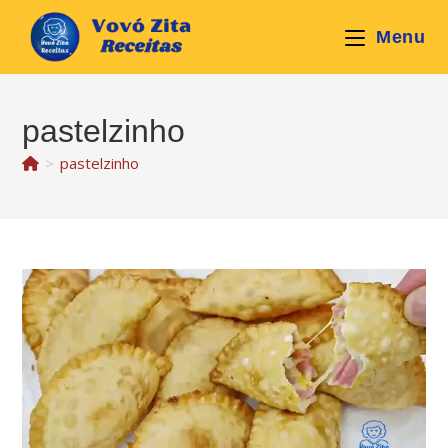
Ir
para
Menu
o
conteúdo
pastelzinho
>
pastelzinho