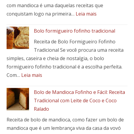
Um
com mandioca é uma daquelas receitas que
Toque
:
conquistam logo na primeira…
Leia mais
Brasileiro
🍖
em
Costela
Bolo formigueiro fofinho tradicional
Seu
de
Prato
Receita de Bolo Formigueiro Fofinho
porco
Tradicional Se você procura uma receita
assada
simples, caseira e cheia de nostalgia, o bolo
com
mandioca:
formigueiro fofinho tradicional é a escolha perfeita.
receita
:
Com…
Leia mais
fácil,
Bolo
suculenta
formigueiro
Bolo de Mandioca Fofinho e Fácil: Receita
e
fofinho
Tradicional com Leite de Coco e Coco
cheia
tradicional
Ralado
de
sabor
Receita de bolo de mandioca, como fazer um bolo de
mandioca que é um lembrança viva da casa da vovó