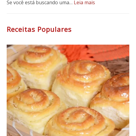
:
Se você está buscando uma…
Leia mais
Bolo
de
Mandioca
Receitas Populares
Fofinho
e
Fácil:
Receita
Tradicional
com
Leite
de
Coco
e
Coco
Ralado