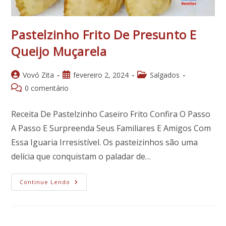
Pastelzinho Frito De Presunto E
Queijo Muçarela
Autor
Post
Categoria
Vovó Zita
fevereiro 2, 2024
Salgados
do
publicado:
do
Comentários
0 comentário
post:
post:
do
post:
Receita De Pastelzinho Caseiro Frito Confira O Passo
A Passo E Surpreenda Seus Familiares E Amigos Com
Essa Iguaria Irresistível. Os pasteizinhos são uma
delícia que conquistam o paladar de…
Pastelzinho
Continue Lendo
Frito
De
Presunto
E
Queijo
Muçarela