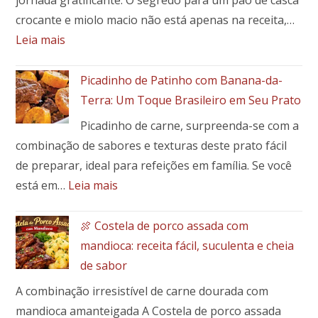
jornada gratificante. O segredo para um pão de casca
crocante e miolo macio não está apenas na receita,…
:
Leia mais
Como
fazer
Picadinho de Patinho com Banana-da-
a
Terra: Um Toque Brasileiro em Seu Prato
massa
Picadinho de carne, surpreenda-se com a
perfeita
combinação de sabores e texturas deste prato fácil
para
pães
de preparar, ideal para refeições em família. Se você
e
:
está em…
Leia mais
pães
Picadinho
especiais
de
🍖 Costela de porco assada com
Patinho
mandioca: receita fácil, suculenta e cheia
com
de sabor
Banana-
A combinação irresistível de carne dourada com
da-
Terra:
mandioca amanteigada A Costela de porco assada