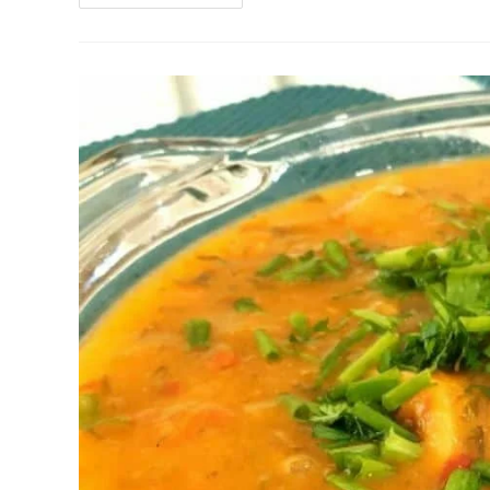
Com
Costelinha
De
Porco
À
Moda
Mineira