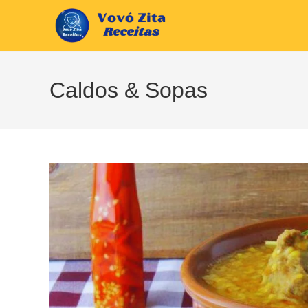
Ir
para
o
conteúdo
Caldos & Sopas