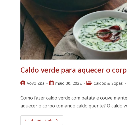
Caldo verde para aquecer o corp
Autor
Post
Categoria
Vovó Zita
maio 30, 2022
Caldos & Sopas
do
publicado:
do
post:
post:
Como fazer caldo verde com batata e couve mante
aquecer o corpo tomando caldo quente? O caldo v
Caldo
Continue Lendo
Verde