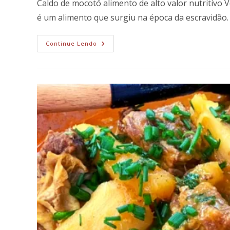
Caldo de mocotó alimento de alto valor nutritivo 
é um alimento que surgiu na época da escravidão
Caldo
Continue Lendo
De
Mocotó
Saudável
E
Nutritivo