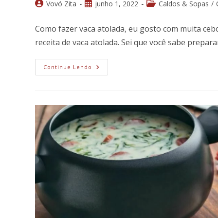
Autor
Post
Categoria
Vovó Zita
junho 1, 2022
Caldos & Sopas
/
do
publicado:
do
post:
post:
Como fazer vaca atolada, eu gosto com muita ceb
receita de vaca atolada. Sei que você sabe prepar
Vaca
Continue Lendo
Atolada,
Você
Prepara
Assim
Como
Eu
A
Costela
Com
Mandioca?