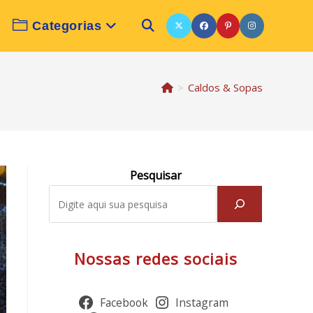
Categorias
Alternar
pesquisa
>
Caldos & Sopas
do
Pesquisar
site
Nossas redes sociais
Facebook
Instagram