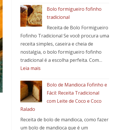
Seu
Costela
Bolo formigueiro fofinho
Prato
de
tradicional
porco
Receita de Bolo Formigueiro
assada
Fofinho Tradicional Se você procura uma
com
mandioca:
receita simples, caseira e cheia de
receita
nostalgia, o bolo formigueiro fofinho
fácil,
tradicional é a escolha perfeita. Com…
suculenta
:
Leia mais
e
Bolo
cheia
formigueiro
Bolo de Mandioca Fofinho e
de
fofinho
Fácil: Receita Tradicional
sabor
tradicional
com Leite de Coco e Coco
Ralado
Receita de bolo de mandioca, como fazer
um bolo de mandioca que é um