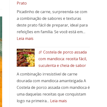
Prato
para
pães
Picadinho de carne, surpreenda-se com
e
a combinação de sabores e texturas
pães
deste prato fácil de preparar, ideal para
especiais
refeições em família. Se você está em…
:
Leia mais
Picadinho
de
🍖 Costela de porco assada
Patinho
com mandioca: receita fácil,
com
suculenta e cheia de sabor
Banana-
A combinação irresistível de carne
da-
Terra:
dourada com mandioca amanteigada A
Um
Costela de porco assada com mandioca é
Toque
uma daquelas receitas que conquistam
Brasileiro
:
logo na primeira…
Leia mais
em
🍖