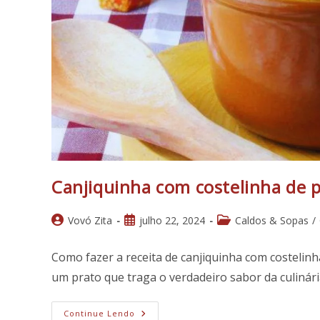
Canjiquinha com costelinha de 
Autor
Post
Categoria
Vovó Zita
julho 22, 2024
Caldos & Sopas
/
do
publicado:
do
post:
post:
Como fazer a receita de canjiquinha com costelin
um prato que traga o verdadeiro sabor da culinár
Canjiquinha
Continue Lendo