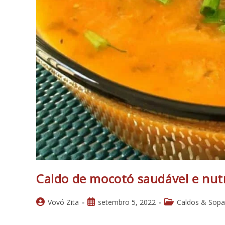
Caldo de mocotó saudável e nutr
Autor
Post
Categoria
Vovó Zita
setembro 5, 2022
Caldos & Sopa
do
publicado:
do
post:
post: