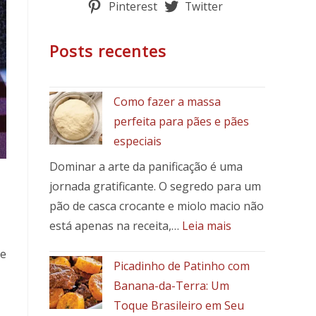
Pinterest
Twitter
Posts recentes
Como fazer a massa
perfeita para pães e pães
especiais
Dominar a arte da panificação é uma
jornada gratificante. O segredo para um
pão de casca crocante e miolo macio não
:
está apenas na receita,…
Leia mais
Como
de
fazer
Picadinho de Patinho com
a
Banana-da-Terra: Um
massa
Toque Brasileiro em Seu
perfeita