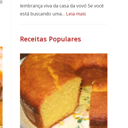
tó
lembrança viva da casa da vovó Se você
:
está buscando uma…
Leia mais
Bolo
de
Mandioca
Receitas Populares
Fofinho
e
Fácil:
Receita
Tradicional
com
Leite
de
Coco
e
Coco
Ralado