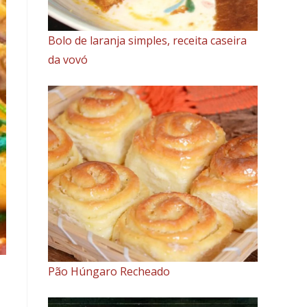
Bolo de laranja simples, receita caseira
da vovó
Pão Húngaro Recheado