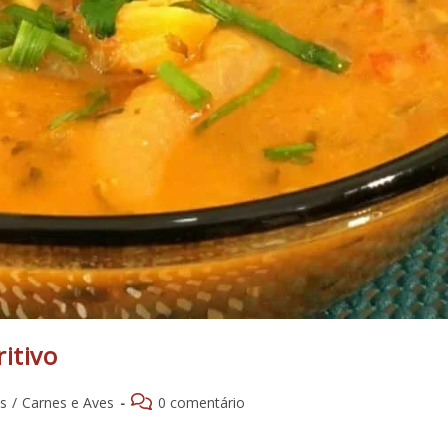
itivo
Comentários
s
/
Carnes e Aves
0 comentário
do
post: