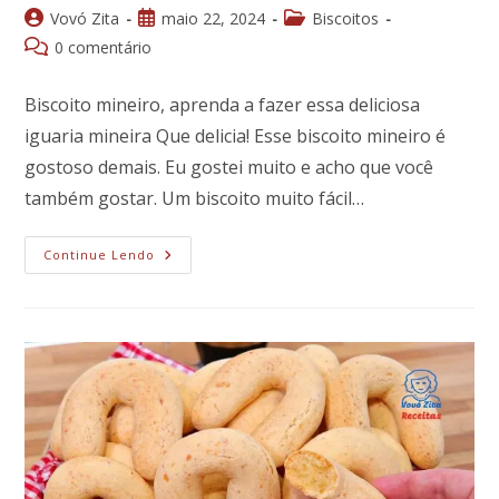
Autor
Post
Categoria
Vovó Zita
maio 22, 2024
Biscoitos
do
publicado:
do
Comentários
0 comentário
post:
post:
do
post:
Biscoito mineiro, aprenda a fazer essa deliciosa
iguaria mineira Que delicia! Esse biscoito mineiro é
gostoso demais. Eu gostei muito e acho que você
também gostar. Um biscoito muito fácil…
Biscoito
Continue Lendo
Mineiro