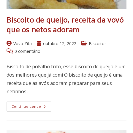
Biscoito de queijo, receita da vovó
que os netos adoram
Autor
Post
Categoria
Vovó Zita
outubro 12, 2022
Biscoitos
do
publicado:
do
Comentários
0 comentário
post:
post:
do
post:
Biscoito de polvilho frito, esse biscoito de queijo é um
dos melhores que já comi O biscoito de queijo é uma
receita que as avós adoram preparar para seus
netinhos.…
Biscoito
Continue Lendo
De
Queijo,
Receita
Da
Vovó
Que