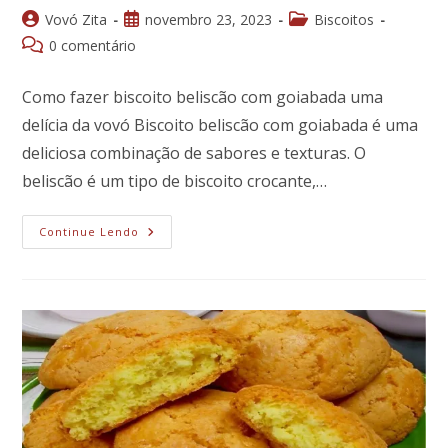
Autor
Post
Categoria
Vovó Zita
novembro 23, 2023
Biscoitos
do
publicado:
do
Comentários
0 comentário
post:
post:
do
post:
Como fazer biscoito beliscão com goiabada uma
delícia da vovó Biscoito beliscão com goiabada é uma
deliciosa combinação de sabores e texturas. O
beliscão é um tipo de biscoito crocante,…
Biscoito
Continue Lendo
Beliscão
Com
Goiabada