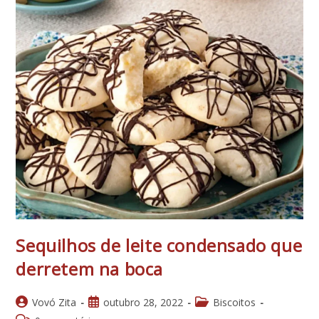
Sequilhos de leite condensado que
derretem na boca
Autor
Post
Categoria
Vovó Zita
outubro 28, 2022
Biscoitos
do
publicado:
do