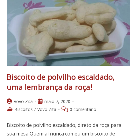
Biscoito de polvilho escaldado,
uma lembrança da roça!
Autor
Post
Vovó Zita
maio 7, 2020
do
publicado:
Categoria
Comentários
Biscoitos
/
Vovó Zita
0 comentário
post:
do
do
post:
post:
Biscoito de polvilho escaldado, direto da roça para
sua mesa Quem aí nunca comeu um biscoito de