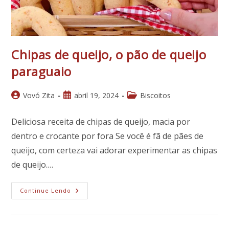
Chipas de queijo, o pão de queijo
paraguaio
Autor
Post
Categoria
Vovó Zita
abril 19, 2024
Biscoitos
do
publicado:
do
post:
post:
Deliciosa receita de chipas de queijo, macia por
dentro e crocante por fora Se você é fã de pães de
queijo, com certeza vai adorar experimentar as chipas
de queijo.…
Chipas
Continue Lendo
De
Queijo,
O
Pão
De