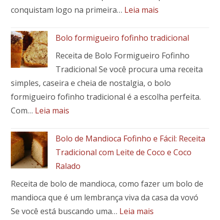
Toque
:
conquistam logo na primeira…
Leia mais
Brasileiro
🍖
em
Costela
Bolo formigueiro fofinho tradicional
Seu
de
Prato
Receita de Bolo Formigueiro Fofinho
porco
Tradicional Se você procura uma receita
assada
simples, caseira e cheia de nostalgia, o bolo
com
mandioca:
formigueiro fofinho tradicional é a escolha perfeita.
receita
:
Com…
Leia mais
fácil,
Bolo
suculenta
formigueiro
Bolo de Mandioca Fofinho e Fácil: Receita
e
fofinho
Tradicional com Leite de Coco e Coco
cheia
tradicional
Ralado
de
sabor
Receita de bolo de mandioca, como fazer um bolo de
mandioca que é um lembrança viva da casa da vovó
:
Se você está buscando uma…
Leia mais