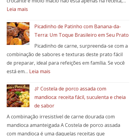
crocante e miolo macio não está apenas na receita,…
:
Leia mais
Como
fazer
Picadinho de Patinho com Banana-da-
a
Terra: Um Toque Brasileiro em Seu Prato
massa
Picadinho de carne, surpreenda-se com a
perfeita
combinação de sabores e texturas deste prato fácil
para
pães
de preparar, ideal para refeições em família. Se você
e
:
está em…
Leia mais
pães
Picadinho
especiais
de
🍖 Costela de porco assada com
Patinho
mandioca: receita fácil, suculenta e cheia
com
de sabor
Banana-
A combinação irresistível de carne dourada com
da-
Terra:
mandioca amanteigada A Costela de porco assada
Um
com mandioca é uma daquelas receitas que