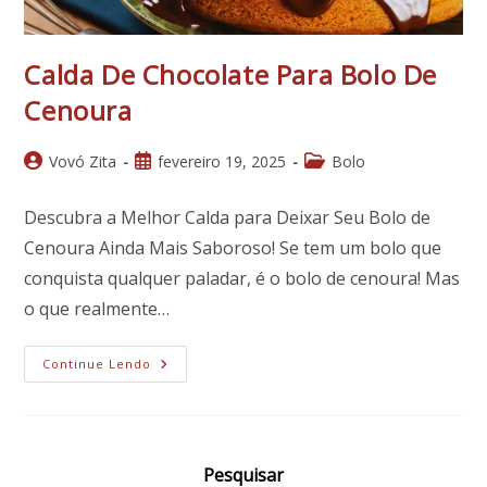
Calda De Chocolate Para Bolo De
Cenoura
Autor
Post
Categoria
Vovó Zita
fevereiro 19, 2025
Bolo
do
publicado:
do
post:
post:
Descubra a Melhor Calda para Deixar Seu Bolo de
Cenoura Ainda Mais Saboroso! Se tem um bolo que
conquista qualquer paladar, é o bolo de cenoura! Mas
o que realmente…
Calda
Continue Lendo
De
Chocolate
Para
Bolo
De
Cenoura
Pesquisar