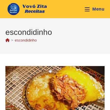
Ir
para
Menu
o
conteúdo
escondidinho
>
escondidinho