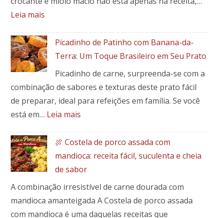
crocante e miolo macio não está apenas na receita,…
:
Leia mais
Como
fazer
Picadinho de Patinho com Banana-da-
a
Terra: Um Toque Brasileiro em Seu Prato
massa
Picadinho de carne, surpreenda-se com a
perfeita
combinação de sabores e texturas deste prato fácil
para
pães
de preparar, ideal para refeições em família. Se você
e
:
está em…
Leia mais
pães
Picadinho
especiais
de
🍖 Costela de porco assada com
Patinho
mandioca: receita fácil, suculenta e cheia
com
de sabor
Banana-
A combinação irresistível de carne dourada com
da-
Terra:
mandioca amanteigada A Costela de porco assada
Um
com mandioca é uma daquelas receitas que