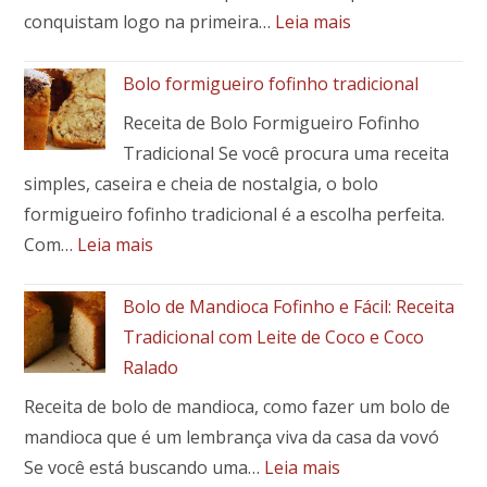
Toque
:
conquistam logo na primeira…
Leia mais
Brasileiro
🍖
em
Costela
Bolo formigueiro fofinho tradicional
Seu
de
Prato
Receita de Bolo Formigueiro Fofinho
porco
Tradicional Se você procura uma receita
assada
simples, caseira e cheia de nostalgia, o bolo
com
mandioca:
formigueiro fofinho tradicional é a escolha perfeita.
receita
:
Com…
Leia mais
fácil,
Bolo
suculenta
formigueiro
Bolo de Mandioca Fofinho e Fácil: Receita
e
fofinho
Tradicional com Leite de Coco e Coco
cheia
tradicional
Ralado
de
sabor
Receita de bolo de mandioca, como fazer um bolo de
mandioca que é um lembrança viva da casa da vovó
:
Se você está buscando uma…
Leia mais