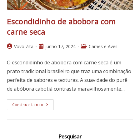
Escondidinho de abobora com
carne seca
Autor
Post
Categoria
Vovó Zita
junho 17, 2024
Carnes e Aves
do
publicado:
do
post:
post:
O escondidinho de abobora com carne seca é um
prato tradicional brasileiro que traz uma combinação
perfeita de sabores e texturas. A suavidade do purê
de abóbora cabotiá contrasta maravilhosamente…
Escondidinho
Continue Lendo
De
Abobora
Com
Carne
Seca
Pesquisar