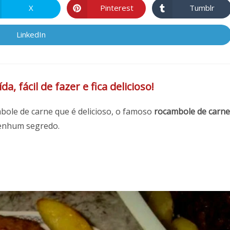
X
Pinterest
Tumblr
Abre
Abre
Abre
em
em
em
uma
uma
uma
nova
nova
nova
LinkedIn
Abre
janela
janela
janela
em
uma
nova
janela
fácil de fazer e fica delicioso!
bole de carne que é delicioso, o famoso
rocambole de carne
 nenhum segredo.