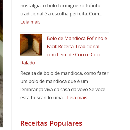
receita
nostalgia, o bolo formigueiro fofinho
fácil,
tradicional é a escolha perfeita. Com…
suculenta
:
Leia mais
e
Bolo
cheia
formigueiro
Bolo de Mandioca Fofinho e
de
fofinho
Fácil: Receita Tradicional
sabor
tradicional
com Leite de Coco e Coco
Ralado
Receita de bolo de mandioca, como fazer
um bolo de mandioca que é um
lembrança viva da casa da vovó Se você
:
está buscando uma…
Leia mais
Bolo
de
Mandioca
Receitas Populares
Fofinho