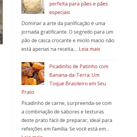
perfeita para pães e pães
especiais
Dominar a arte da panificação é uma
jornada gratificante. O segredo para um
pão de casca crocante e miolo macio não
:
está apenas na receita,…
Leia mais
Como
fazer
Picadinho de Patinho com
a
Banana-da-Terra: Um
massa
Toque Brasileiro em Seu
perfeita
Prato
para
pães
Picadinho de carne, surpreenda-se com
e
a combinação de sabores e texturas
pães
deste prato fácil de preparar, ideal para
especiais
refeições em família. Se você está em…
: