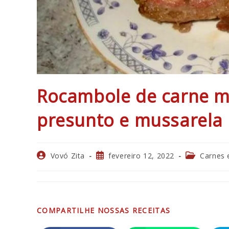
Rocambole de carne m
presunto e mussarela
Autor
Post
Categoria
Vovó Zita
fevereiro 12, 2022
Carnes 
do
publicado:
do
post:
post:
COMPARTILHA
COMPARTILHE NOSSAS RECEITAS