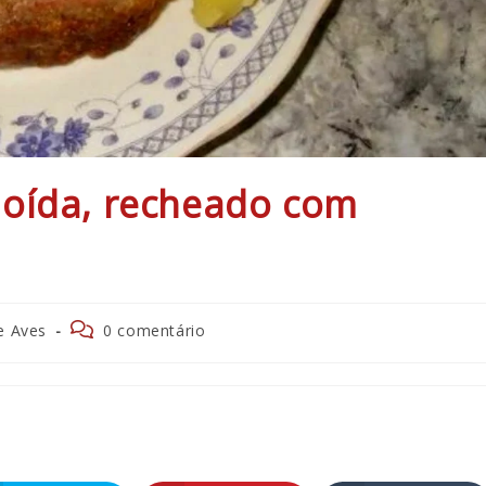
oída, recheado com
Comentários
e Aves
0 comentário
do
post:
R