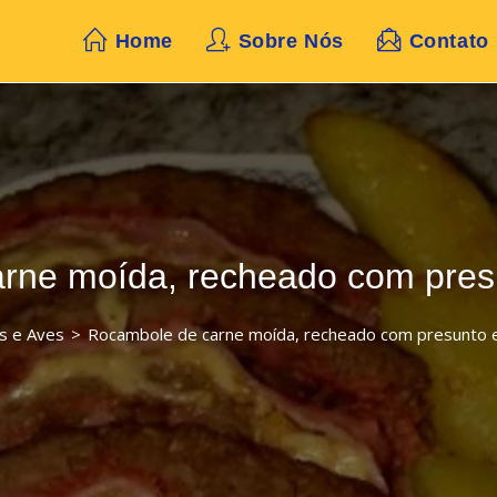
Home
Sobre Nós
Contato
rne moída, recheado com pres
s e Aves
>
Rocambole de carne moída, recheado com presunto 