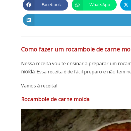
ESTE
Facebook
WhatsApp
Abre
Abre
em
em
CONTEÚDO
uma
uma
nova
nova
janela
janela
Como fazer um rocambole de carne moída, 
Nessa receita vou te ensinar a preparar um rocam
moída
. Essa receita é de fácil preparo e não tem
Vamos à receita!
Rocambole de carne moída