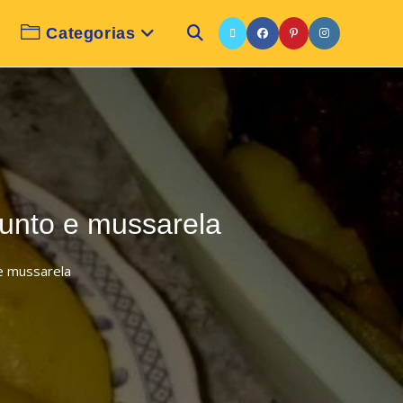
Categorias
Alternar
pesquisa
do
unto e mussarela
site
e mussarela