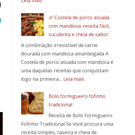
Leia mais
Picadinho
de
🍖 Costela de porco assada
Patinho
com mandioca: receita fácil,
com
suculenta e cheia de sabor
Banana-
A combinação irresistível de carne
da-
Terra:
dourada com mandioca amanteigada A
Um
Costela de porco assada com mandioca é
Toque
uma daquelas receitas que conquistam
Brasileiro
:
logo na primeira…
Leia mais
em
🍖
Seu
Costela
Bolo formigueiro fofinho
Prato
de
tradicional
porco
Receita de Bolo Formigueiro
assada
Fofinho Tradicional Se você procura uma
com
mandioca:
receita simples, caseira e cheia de