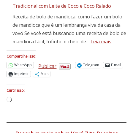
Tradicional com Leite de Coco e Coco Ralado
Receita de bolo de mandioca, como fazer um bolo
de mandioca que é um lembrança viva da casa da
vovó Se você está buscando uma receita de bolo de
:
mandioca fácil, fofinho e cheio de…
Leia mais
Bolo
de
Compartilhe isso:
Mandioca
WhatsApp
Telegram
E-mail
Publicar
Fofinho
Imprimir
Mais
e
Fácil:
Curtir isso:
Receita
Carregando...
Tradicional
com
Leite
de
Coco