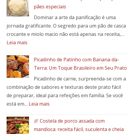
pães especiais
Dominar a arte da panificação é uma
jornada gratificante. O segredo para um pão de casca
crocante e miolo macio não está apenas na receita,…
:
Leia mais
Como
fazer
Picadinho de Patinho com Banana-da-
a
Terra: Um Toque Brasileiro em Seu Prato
massa
Picadinho de carne, surpreenda-se com a
perfeita
combinação de sabores e texturas deste prato fácil
para
pães
de preparar, ideal para refeições em família. Se você
e
:
está em…
Leia mais
pães
Picadinho
especiais
de
🍖 Costela de porco assada com
Patinho
mandioca: receita fácil, suculenta e cheia
com