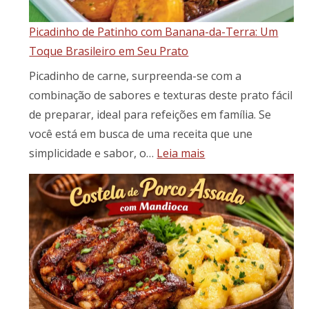
pães
Picadinho de Patinho com Banana-da-Terra: Um
espe
Toque Brasileiro em Seu Prato
Picadinho de carne, surpreenda-se com a
combinação de sabores e texturas deste prato fácil
de preparar, ideal para refeições em família. Se
você está em busca de uma receita que une
:
simplicidade e sabor, o…
Leia mais
Picadinho
de
Patinho
com
Banana-
da-
Terra:
Um
Toque