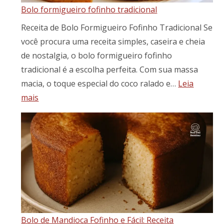
Bolo formigueiro fofinho tradicional
suculenta
e
Receita de Bolo Formigueiro Fofinho Tradicional Se
cheia
você procura uma receita simples, caseira e cheia
de
de nostalgia, o bolo formigueiro fofinho
sabor
tradicional é a escolha perfeita. Com sua massa
macia, o toque especial do coco ralado e…
Leia
:
mais
Bolo
formigueiro
fofinho
tradicional
Bolo de Mandioca Fofinho e Fácil: Receita