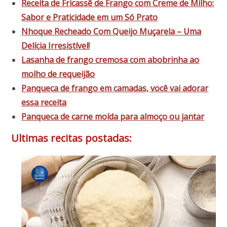
Receita de Fricassê de Frango com Creme de Milho:
Sabor e Praticidade em um Só Prato
Nhoque Recheado Com Queijo Muçarela – Uma
Delícia Irresistível!
Lasanha de frango cremosa com abobrinha ao
molho de requeijão
Panqueca de frango em camadas, você vai adorar
essa receita
Panqueca de carne moída para almoço ou jantar
Ultimas recitas postadas: