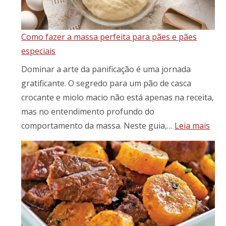
Como fazer a massa perfeita para pães e pães
especiais
Dominar a arte da panificação é uma jornada
gratificante. O segredo para um pão de casca
crocante e miolo macio não está apenas na receita,
mas no entendimento profundo do
:
comportamento da massa. Neste guia,…
Leia mais
Com
faze
a
mas
perfe
para
pães
e