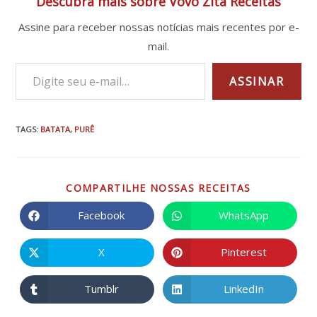
Descubra mais sobre Vovó Zita Receitas
e
Assine para receber nossas notícias mais recentes por e-
Coco
mail.
Ralado
Digite seu e-mail…
ASSINAR
TAGS
:
BATATA
,
PURÊ
COMPARTIL
COMPARTILHE NOSSAS RECEITAS
ESTE
CONTEÚDO
Facebook
WhatsApp
Abre
Abre
em
em
uma
uma
nova
nova
X
Pinterest
Abre
Abre
janela
janela
em
em
uma
uma
nova
nova
Tumblr
LinkedIn
Abre
Abre
janela
janela
em
em
uma
uma