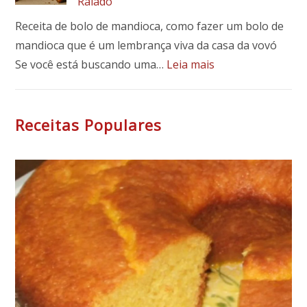
Ralado
de
sabor
Receita de bolo de mandioca, como fazer um bolo de
mandioca que é um lembrança viva da casa da vovó
:
Se você está buscando uma…
Leia mais
Bolo
de
Mandioca
Receitas Populares
Fofinho
e
Fácil:
Receita
Tradicional
com
Leite
de
Coco
e
Coco