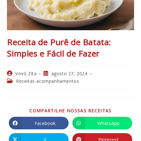
Receita de Purê de Batata:
Simples e Fácil de Fazer
Autor
Post
Vovó Zita
agosto 27, 2024
do
publicado:
Categoria
Receitas acompanhamentos
post:
do
post:
COMPARTIL
COMPARTILHE NOSSAS RECEITAS
ESTE
CONTEÚDO
Facebook
WhatsApp
Abre
Abre
em
em
uma
uma
nova
nova
X
Pinterest