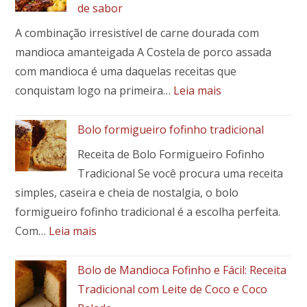
de sabor
Banana-
A combinação irresistível de carne dourada com
da-
Terra:
mandioca amanteigada A Costela de porco assada
Um
com mandioca é uma daquelas receitas que
Toque
:
conquistam logo na primeira…
Leia mais
Brasileiro
🍖
em
Costela
Bolo formigueiro fofinho tradicional
Seu
de
Prato
Receita de Bolo Formigueiro Fofinho
porco
Tradicional Se você procura uma receita
assada
simples, caseira e cheia de nostalgia, o bolo
com
mandioca:
formigueiro fofinho tradicional é a escolha perfeita.
receita
:
Com…
Leia mais
fácil,
Bolo
suculenta
formigueiro
Bolo de Mandioca Fofinho e Fácil: Receita
e
fofinho
Tradicional com Leite de Coco e Coco
cheia
tradicional