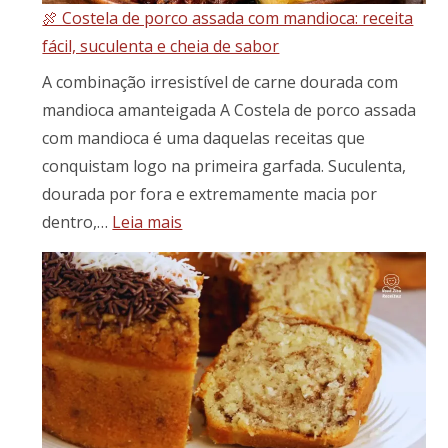
🍖 Costela de porco assada com mandioca: receita
Brasileiro
fácil, suculenta e cheia de sabor
em
Seu
A combinação irresistível de carne dourada com
Prato
mandioca amanteigada A Costela de porco assada
com mandioca é uma daquelas receitas que
conquistam logo na primeira garfada. Suculenta,
dourada por fora e extremamente macia por
:
dentro,…
Leia mais
🍖
Costela
de
porco
assada
com
mandioca:
receita
fácil,