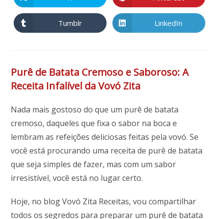
Abre
Abre
janela
janela
em
em
uma
uma
nova
nova
Tumblr
LinkedIn
Abre
Abre
janela
janela
em
em
uma
uma
nova
nova
janela
janela
Purê de Batata Cremoso e Saboroso: A
Receita Infalível da Vovó Zita
Nada mais gostoso do que um purê de batata
cremoso, daqueles que fixa o sabor na boca e
lembram as refeições deliciosas feitas pela vovó. Se
você está procurando uma receita de purê de batata
que seja simples de fazer, mas com um sabor
irresistível, você está no lugar certo.
Hoje, no blog Vovó Zita Receitas, vou compartilhar
todos os segredos para preparar um purê de batata