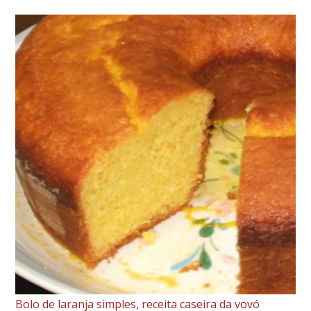
e
Fácil:
Receita
Tradicional
com
Leite
de
Coco
e
Coco
Ralado
Bolo de laranja simples, receita caseira da vovó