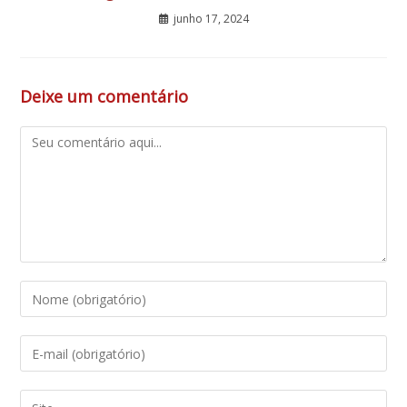
junho 17, 2024
Deixe um comentário
Comentário
Digite
seu
nome
Digite
ou
seu
nome
endereço
Digite
de