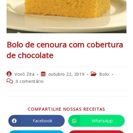
Bolo de cenoura com cobertura
de chocolate
Autor
Post
Categoria
Vovó Zita
outubro 22, 2019
Bolo
do
publicado:
do
Comentários
0 comentário
post:
post:
do
post:
COMPARTIL
COMPARTILHE NOSSAS RECEITAS
ESTE
CONTEÚDO
Facebook
WhatsApp
Abre
Abre
em
em
uma
uma