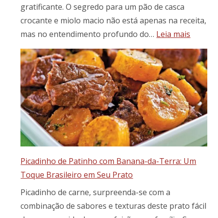
gratificante. O segredo para um pão de casca
crocante e miolo macio não está apenas na receita,
:
mas no entendimento profundo do…
Leia mais
Como
fazer
a
massa
perfeita
para
pães
e
pães
especiai
Picadinho de Patinho com Banana-da-Terra: Um
Toque Brasileiro em Seu Prato
Picadinho de carne, surpreenda-se com a
combinação de sabores e texturas deste prato fácil