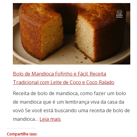
Bolo
formigueiro
fofinho
tradicional
Bolo de Mandioca Fofinho e Fácil: Receita
Tradicional com Leite de Coco e Coco Ralado
Receita de bolo de mandioca, como fazer um bolo
de mandioca que é um lembrança viva da casa da
vovó Se você está buscando uma receita de bolo de
:
mandioca…
Leia mais
Bolo
de
Compartilhe isso: