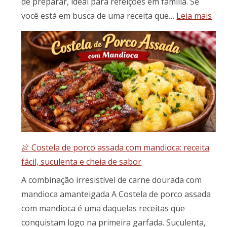
de preparar, ideal para refeições em família. Se
:
você está em busca de uma receita que…
Leia mais
Pica
de
Pati
com
Ban
da-
Terr
Um
Toq
Brasi
🍖 Costela de porco assada com mandioca: receita
em
fácil, suculenta e cheia de sabor
Seu
Prat
A combinação irresistível de carne dourada com
mandioca amanteigada A Costela de porco assada
com mandioca é uma daquelas receitas que
conquistam logo na primeira garfada. Suculenta,