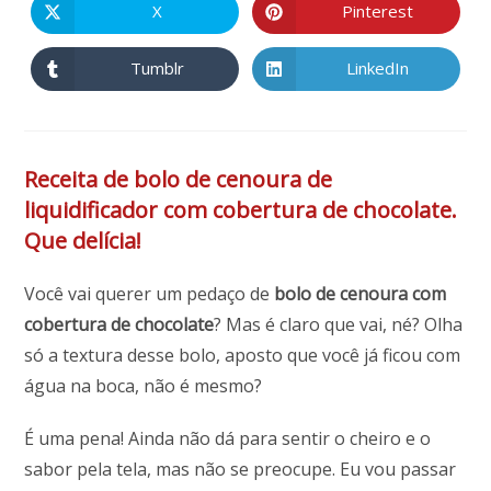
nova
nova
X
Pinterest
Abre
Abre
janela
janela
em
em
uma
uma
nova
nova
Tumblr
LinkedIn
Abre
Abre
janela
janela
em
em
uma
uma
nova
nova
janela
janela
Receita de bolo de cenoura de
liquidificador com cobertura de chocolate.
Que delícia!
Você vai querer um pedaço de
bolo de cenoura com
cobertura de chocolate
? Mas é claro que vai, né? Olha
só a textura desse bolo, aposto que você já ficou com
água na boca, não é mesmo?
É uma pena! Ainda não dá para sentir o cheiro e o
sabor pela tela, mas não se preocupe. Eu vou passar