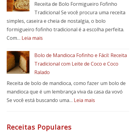
Prato
Receita de Bolo Formigueiro Fofinho
porco
Tradicional Se você procura uma receita
assada
simples, caseira e cheia de nostalgia, o bolo
com
mandioca:
formigueiro fofinho tradicional é a escolha perfeita.
receita
:
Com…
Leia mais
fácil,
Bolo
suculenta
formigueiro
Bolo de Mandioca Fofinho e Fácil: Receita
e
fofinho
Tradicional com Leite de Coco e Coco
cheia
tradicional
Ralado
de
sabor
Receita de bolo de mandioca, como fazer um bolo de
mandioca que é um lembrança viva da casa da vovó
:
Se você está buscando uma…
Leia mais
Bolo
de
Mandioca
Receitas Populares
Fofinho