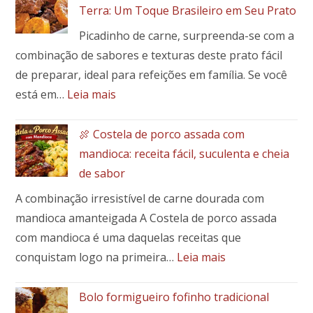
a
Terra: Um Toque Brasileiro em Seu Prato
massa
Picadinho de carne, surpreenda-se com a
perfeita
combinação de sabores e texturas deste prato fácil
para
pães
de preparar, ideal para refeições em família. Se você
e
:
está em…
Leia mais
pães
Picadinho
especiais
de
🍖 Costela de porco assada com
Patinho
mandioca: receita fácil, suculenta e cheia
com
de sabor
Banana-
A combinação irresistível de carne dourada com
da-
Terra:
mandioca amanteigada A Costela de porco assada
Um
com mandioca é uma daquelas receitas que
Toque
:
conquistam logo na primeira…
Leia mais
Brasileiro
🍖
em
Costela
Bolo formigueiro fofinho tradicional
Seu
de