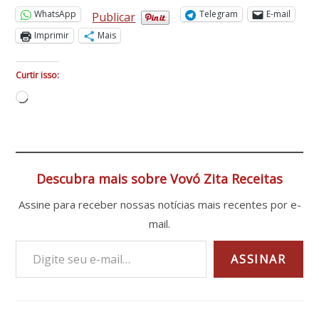
Mandioca
WhatsApp
Telegram
E-mail
Publicar
Fofinho
Imprimir
Mais
e
Fácil:
Curtir isso:
Receita
Carregando...
Tradicional
com
Leite
de
Coco
Descubra mais sobre Vovó Zita Receitas
e
Assine para receber nossas notícias mais recentes por e-
Coco
Ralado
mail.
Digite seu e-mail…
ASSINAR