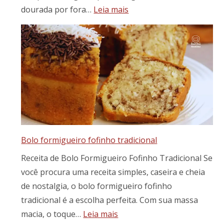
:
dourada por fora…
Leia mais
🍖
Costela
de
porco
assada
com
mandioca:
receita
fácil,
suculenta
Bolo formigueiro fofinho tradicional
e
Receita de Bolo Formigueiro Fofinho Tradicional Se
cheia
de
você procura uma receita simples, caseira e cheia
sabor
de nostalgia, o bolo formigueiro fofinho
tradicional é a escolha perfeita. Com sua massa
:
macia, o toque…
Leia mais