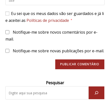
de
o
usuário
e-
URL
para
Eu sei que os meus dados vão ser guardados e já li
mail
do
comentar
e aceitei as
Políticas de privacidade
para
*
seu
comentar
site
Notifique-me sobre novos comentários por e-
(opcional)
mail.
Notifique-me sobre novas publicações por e-mail.
Pesquisar