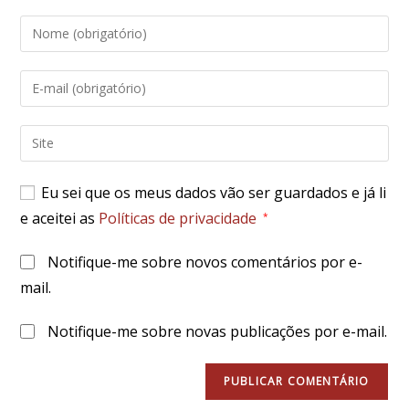
Digite
seu
nome
Digite
ou
seu
nome
endereço
Digite
de
de
o
usuário
e-
URL
para
Eu sei que os meus dados vão ser guardados e já li
mail
do
comentar
e aceitei as
Políticas de privacidade
para
*
seu
comentar
site
Notifique-me sobre novos comentários por e-
(opcional)
mail.
Notifique-me sobre novas publicações por e-mail.