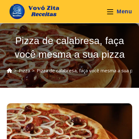
Ir
para
Menu
o
conteúdo
Pizza de calabresa, faça
você mesma a sua pizza
>
Pizza
>
Pizza de calabresa, faça você mesma a sua piz