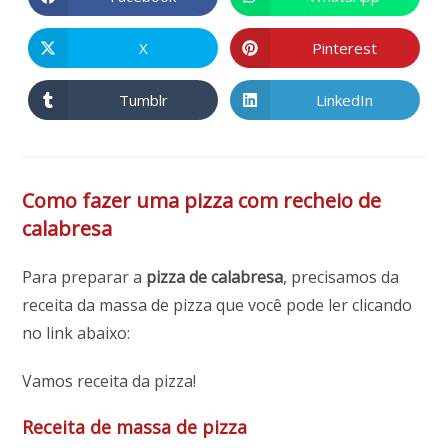
Abre
Abre
em
em
uma
uma
nova
nova
X
Pinterest
Abre
Abre
janela
janela
em
em
uma
uma
nova
nova
Tumblr
LinkedIn
Abre
Abre
janela
janela
em
em
uma
uma
nova
nova
janela
janela
Como fazer uma pizza com recheio de
calabresa
Para preparar a
pizza de calabresa
, precisamos da
receita da massa de pizza que você pode ler clicando
no link abaixo:
Vamos receita da pizza!
Receita de massa de pizza