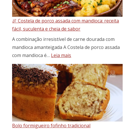
Um
Toque
🍖 Costela de porco assada com mandioca: receita
Brasileiro
fácil, suculenta e cheia de sabor
em
Seu
A combinação irresistível de carne dourada com
Prato
mandioca amanteigada A Costela de porco assada
:
com mandioca é…
Leia mais
🍖
Costela
de
porco
assada
com
mandioca:
receita
fácil,
Bolo formigueiro fofinho tradicional
suculenta