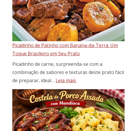
massa
perfeita
para
pães
e
pães
Picadinho de Patinho com Banana-da-Terra: Um
especiais
Toque Brasileiro em Seu Prato
Picadinho de carne, surpreenda-se com a
combinação de sabores e texturas deste prato fácil
:
de preparar, ideal…
Leia mais
Picadinho
de
Patinho
com
Banana-
da-
Terra: