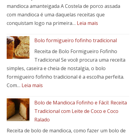
Terra:
mandioca amanteigada A Costela de porco assada
Um
com mandioca é uma daquelas receitas que
Toque
:
conquistam logo na primeira…
Leia mais
Brasileiro
🍖
em
Costela
Bolo formigueiro fofinho tradicional
Seu
de
Prato
Receita de Bolo Formigueiro Fofinho
porco
Tradicional Se você procura uma receita
assada
simples, caseira e cheia de nostalgia, o bolo
com
mandioca:
formigueiro fofinho tradicional é a escolha perfeita.
receita
:
Com…
Leia mais
fácil,
Bolo
suculenta
formigueiro
Bolo de Mandioca Fofinho e Fácil: Receita
e
fofinho
Tradicional com Leite de Coco e Coco
cheia
tradicional
Ralado
de
sabor
Receita de bolo de mandioca, como fazer um bolo de