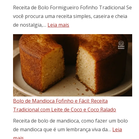
e
Receita de Bolo Formigueiro Fofinho Tradicional Se
cheia
você procura uma receita simples, caseira e cheia
de
:
de nostalgia,…
Leia mais
sabor
Bolo
formigueiro
fofinho
tradicional
Bolo de Mandioca Fofinho e Fácil: Receita
Tradicional com Leite de Coco e Coco Ralado
Receita de bolo de mandioca, como fazer um bolo
de mandioca que é um lembrança viva da…
Leia
:
mais