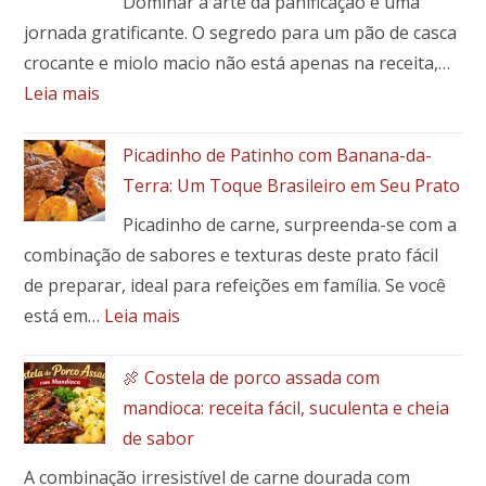
Dominar a arte da panificação é uma
jornada gratificante. O segredo para um pão de casca
crocante e miolo macio não está apenas na receita,…
:
Leia mais
Como
fazer
Picadinho de Patinho com Banana-da-
a
Terra: Um Toque Brasileiro em Seu Prato
massa
Picadinho de carne, surpreenda-se com a
perfeita
combinação de sabores e texturas deste prato fácil
para
pães
de preparar, ideal para refeições em família. Se você
e
:
está em…
Leia mais
pães
Picadinho
especiais
de
🍖 Costela de porco assada com
Patinho
mandioca: receita fácil, suculenta e cheia
com
de sabor
Banana-
A combinação irresistível de carne dourada com
da-