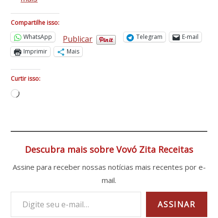
Bolo
de
Compartilhe isso:
Mandioca
WhatsApp
Telegram
E-mail
Publicar
Fofinho
Imprimir
Mais
e
Fácil:
Curtir isso:
Receita
Carregando...
Tradicional
com
Leite
de
Coco
Descubra mais sobre Vovó Zita Receitas
e
Assine para receber nossas notícias mais recentes por e-
Coco
Ralado
mail.
Digite seu e-mail…
ASSINAR