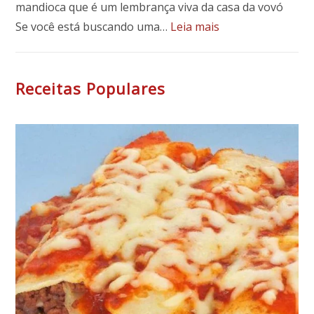
mandioca que é um lembrança viva da casa da vovó
:
Se você está buscando uma…
Leia mais
Bolo
de
Mandioca
Receitas Populares
Fofinho
e
Fácil:
Receita
Tradicional
com
Leite
de
Coco
e
Coco
Ralado