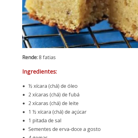
Rende:
8 fatias
Ingredientes:
½ xícara (chá) de óleo
2 xícaras (chá) de fubá
2 xícaras (chá) de leite
1 ½ xícara (chá) de açúcar
1 pitada de sal
Sementes de erva-doce a gosto
4 gemas