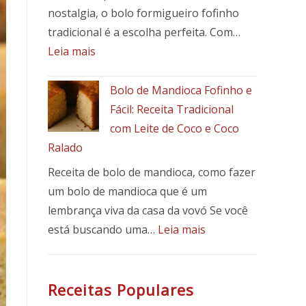
receita
nostalgia, o bolo formigueiro fofinho
fácil,
tradicional é a escolha perfeita. Com…
suculenta
:
Leia mais
e
Bolo
cheia
formigueiro
Bolo de Mandioca Fofinho e
de
fofinho
Fácil: Receita Tradicional
sabor
tradicional
com Leite de Coco e Coco
Ralado
Receita de bolo de mandioca, como fazer
um bolo de mandioca que é um
lembrança viva da casa da vovó Se você
:
está buscando uma…
Leia mais
Bolo
de
Mandioca
Receitas Populares
Fofinho