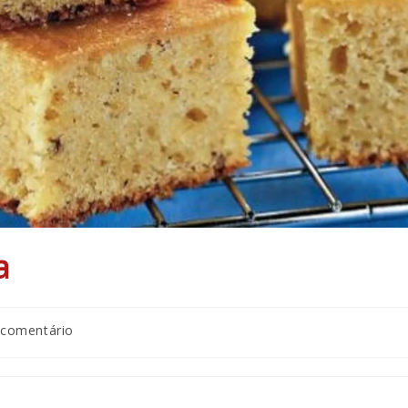
a
tários
 comentário