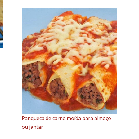
e
Fácil:
Receita
Tradicional
com
Leite
de
Coco
e
Coco
Ralado
Panqueca de carne moída para almoço
ou jantar