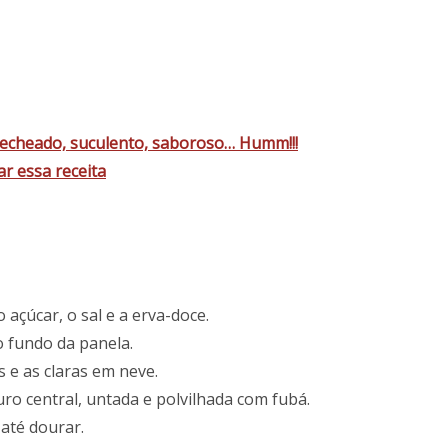
echeado, suculento, saboroso… Humm!!!
r essa receita
 açúcar, o sal e a erva-doce.
 fundo da panela.
e as claras em neve.
ro central, untada e polvilhada com fubá.
até dourar.