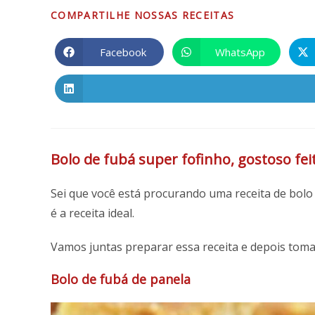
COMPARTILHA
COMPARTILHE NOSSAS RECEITAS
ESTE
Facebook
WhatsApp
Abre
Abre
em
em
CONTEÚDO
uma
uma
nova
nova
janela
janela
Bolo de fubá super fofinho, gostoso fei
Sei que você está procurando uma receita de bolo 
é a receita ideal.
Vamos juntas preparar essa receita e depois tom
Bolo de fubá de panela