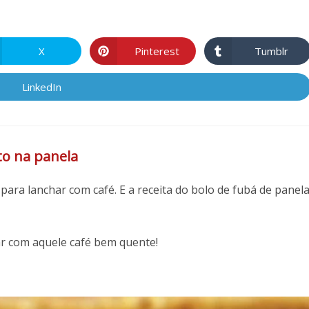
R
X
Pinterest
Tumblr
Abre
Abre
Abre
em
em
em
uma
uma
uma
nova
nova
nova
LinkedIn
Abre
janela
janela
janela
em
uma
nova
janela
to na panela
para lanchar com café. E a receita do bolo de fubá de panel
ar com aquele café bem quente!