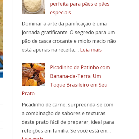
perfeita para pães e pães
especiais
Dominar a arte da panificação é uma
jornada gratificante. O segredo para um
pão de casca crocante e miolo macio não
:
está apenas na receita,…
Leia mais
Como
fazer
Picadinho de Patinho com
a
Banana-da-Terra: Um
massa
Toque Brasileiro em Seu
perfeita
Prato
para
pães
Picadinho de carne, surpreenda-se com
e
a combinação de sabores e texturas
pães
deste prato fácil de preparar, ideal para
especiais
refeições em família. Se você está em…
: