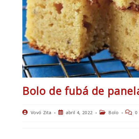
Bolo de fubá de panel
Autor
Post
Categoria
Comen
Vovó Zita
abril 4, 2022
Bolo
0
do
publicado:
do
do
post:
post:
post: