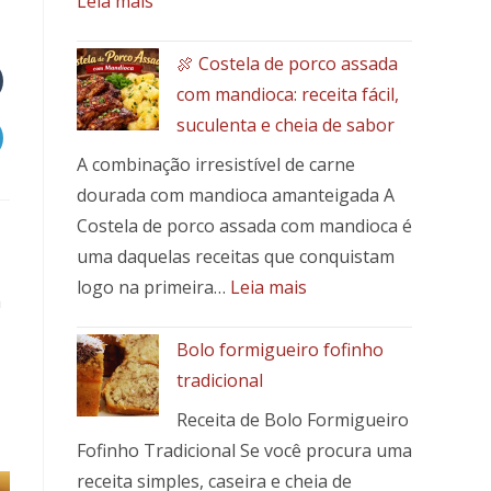
Leia mais
Picadinho
de
🍖 Costela de porco assada
Patinho
com mandioca: receita fácil,
com
suculenta e cheia de sabor
Banana-
A combinação irresistível de carne
da-
Terra:
dourada com mandioca amanteigada A
Um
Costela de porco assada com mandioca é
Toque
uma daquelas receitas que conquistam
Brasileiro
:
logo na primeira…
Leia mais
em
a
🍖
Seu
Costela
Bolo formigueiro fofinho
Prato
de
tradicional
porco
Receita de Bolo Formigueiro
assada
Fofinho Tradicional Se você procura uma
com
mandioca:
receita simples, caseira e cheia de