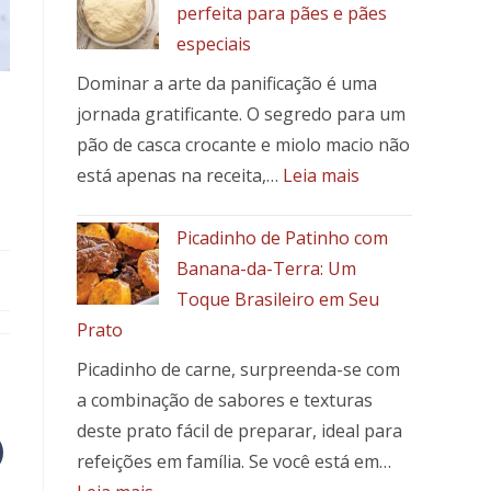
perfeita para pães e pães
especiais
Dominar a arte da panificação é uma
jornada gratificante. O segredo para um
pão de casca crocante e miolo macio não
:
está apenas na receita,…
Leia mais
Como
fazer
Picadinho de Patinho com
a
Banana-da-Terra: Um
massa
Toque Brasileiro em Seu
perfeita
Prato
para
pães
Picadinho de carne, surpreenda-se com
e
a combinação de sabores e texturas
pães
deste prato fácil de preparar, ideal para
especiais
refeições em família. Se você está em…
: