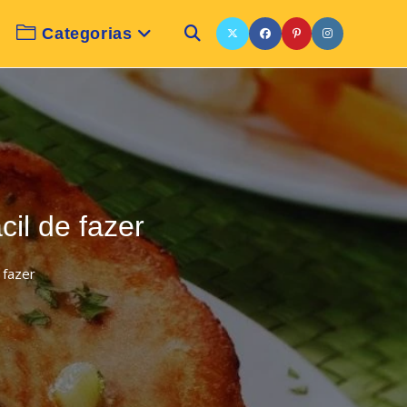
Categorias
Alternar
pesquisa
do
cil de fazer
site
 fazer