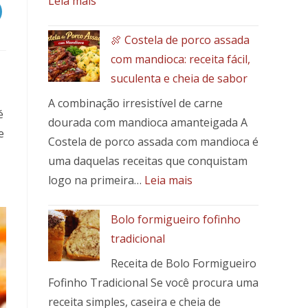
Leia mais
Picadinho
de
🍖 Costela de porco assada
Patinho
com mandioca: receita fácil,
com
suculenta e cheia de sabor
Banana-
A combinação irresistível de carne
da-
é
Terra:
dourada com mandioca amanteigada A
e
Um
Costela de porco assada com mandioca é
Toque
uma daquelas receitas que conquistam
Brasileiro
:
logo na primeira…
Leia mais
em
🍖
Seu
Costela
Bolo formigueiro fofinho
Prato
de
tradicional
porco
Receita de Bolo Formigueiro
assada
Fofinho Tradicional Se você procura uma
com
mandioca:
receita simples, caseira e cheia de