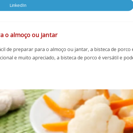
nova
nova
nova
LinkedIn
Abre
janela
janela
janela
em
uma
nova
janela
ra o almoço ou jantar
il de preparar para o almoço ou jantar, a bisteca de porco 
ional e muito apreciado, a bisteca de porco é versátil e pod