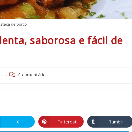
isteca de porco
lenta, saborosa e fácil de
Comentários
es
0 comentário
do
post:
R
X
Pinterest
Tumblr
Abre
Abre
Abre
em
em
em
uma
uma
uma