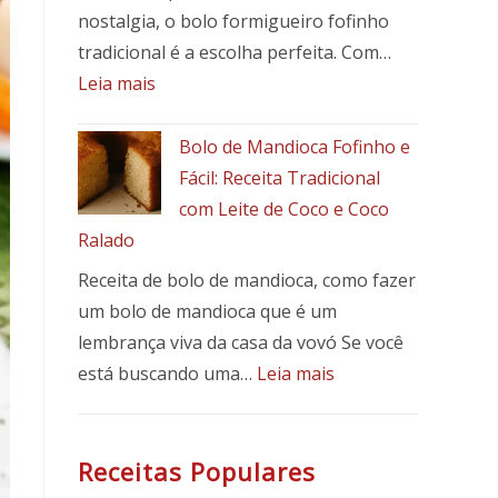
receita
nostalgia, o bolo formigueiro fofinho
fácil,
tradicional é a escolha perfeita. Com…
suculenta
:
Leia mais
e
Bolo
cheia
formigueiro
Bolo de Mandioca Fofinho e
de
fofinho
Fácil: Receita Tradicional
sabor
tradicional
com Leite de Coco e Coco
Ralado
Receita de bolo de mandioca, como fazer
um bolo de mandioca que é um
lembrança viva da casa da vovó Se você
:
está buscando uma…
Leia mais
Bolo
de
Mandioca
Receitas Populares
Fofinho