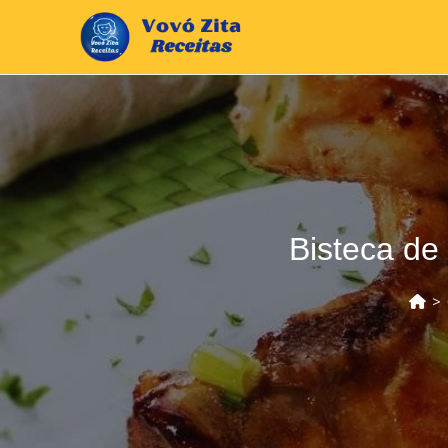
Ir
para
o
conteúdo
Bisteca de 
>