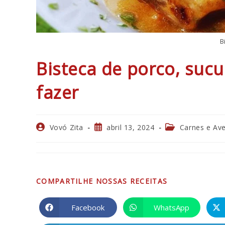
B
Bisteca de porco, sucu
fazer
Autor
Post
Categoria
Vovó Zita
abril 13, 2024
Carnes e Av
do
publicado:
do
post:
post:
COMPARTILHA
COMPARTILHE NOSSAS RECEITAS
ESTE
Facebook
WhatsApp
Abre
Abre
em
em
CONTEÚDO
uma
uma