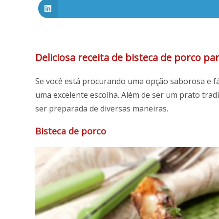
nova
nova
janela
janela
Deliciosa receita de bisteca de porco pa
Se você está procurando uma opção saborosa e fác
uma excelente escolha. Além de ser um prato tradic
ser preparada de diversas maneiras.
Bisteca de porco